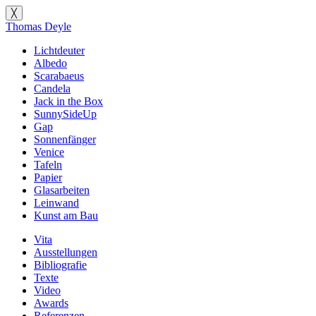
╳
Thomas Deyle
Lichtdeuter
Albedo
Scarabaeus
Candela
Jack in the Box
SunnySideUp
Gap
Sonnenfänger
Venice
Tafeln
Papier
Glasarbeiten
Leinwand
Kunst am Bau
Vita
Ausstellungen
Bibliografie
Texte
Video
Awards
Referenzen