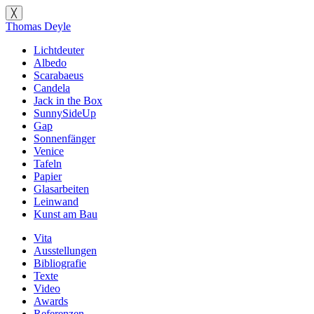
╳
Thomas Deyle
Lichtdeuter
Albedo
Scarabaeus
Candela
Jack in the Box
SunnySideUp
Gap
Sonnenfänger
Venice
Tafeln
Papier
Glasarbeiten
Leinwand
Kunst am Bau
Vita
Ausstellungen
Bibliografie
Texte
Video
Awards
Referenzen