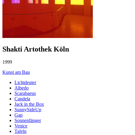
Shakti Artothek Köln
1999
Kunst am Bau
Lichtdeuter
Albedo
Scarabaeus
Candela
Jack in the Box
SunnySideUp
Gap
Sonnenfänger
Venice
Tafeln