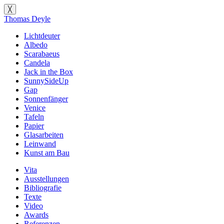
╳
Thomas Deyle
Lichtdeuter
Albedo
Scarabaeus
Candela
Jack in the Box
SunnySideUp
Gap
Sonnenfänger
Venice
Tafeln
Papier
Glasarbeiten
Leinwand
Kunst am Bau
Vita
Ausstellungen
Bibliografie
Texte
Video
Awards
Referenzen