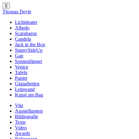
╳
Thomas Deyle
Lichtdeuter
Albedo
Scarabaeus
Candela
Jack in the Box
SunnySideUp
Gap
Sonnenfänger
Venice
Tafeln
Papier
Glasarbeiten
Leinwand
Kunst am Bau
Vita
Ausstellungen
Bibliografie
Texte
Video
Awards
Referenzen