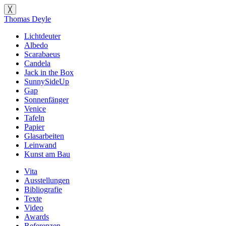
╳
Thomas Deyle
Lichtdeuter
Albedo
Scarabaeus
Candela
Jack in the Box
SunnySideUp
Gap
Sonnenfänger
Venice
Tafeln
Papier
Glasarbeiten
Leinwand
Kunst am Bau
Vita
Ausstellungen
Bibliografie
Texte
Video
Awards
Referenzen