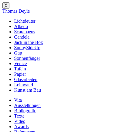
╳
Thomas Deyle
Lichtdeuter
Albedo
Scarabaeus
Candela
Jack in the Box
SunnySideUp
Gap
Sonnenfänger
Venice
Tafeln
Papier
Glasarbeiten
Leinwand
Kunst am Bau
Vita
Ausstellungen
Bibliografie
Texte
Video
Awards
Referenzen