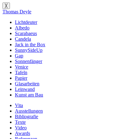
╳
Thomas Deyle
Lichtdeuter
Albedo
Scarabaeus
Candela
Jack in the Box
SunnySideUp
Gap
Sonnenfänger
Venice
Tafeln
Papier
Glasarbeiten
Leinwand
Kunst am Bau
Vita
Ausstellungen
Bibliografie
Texte
Video
Awards
Referenzen