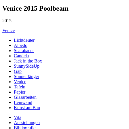
Venice 2015 Poolbeam
2015
Venice
Lichtdeuter
Albedo
Scarabaeus
Candela
Jack in the Box
SunnySideUp
Gap
Sonnenfänger
Venice
Tafeln
Papier
Glasarbeiten
Leinwand
Kunst am Bau
Vita
Ausstellungen
Bibliografie