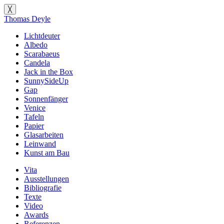
╳
Thomas Deyle
Lichtdeuter
Albedo
Scarabaeus
Candela
Jack in the Box
SunnySideUp
Gap
Sonnenfänger
Venice
Tafeln
Papier
Glasarbeiten
Leinwand
Kunst am Bau
Vita
Ausstellungen
Bibliografie
Texte
Video
Awards
Referenzen