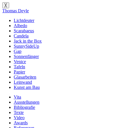
╳
Thomas Deyle
Lichtdeuter
Albedo
Scarabaeus
Candela
Jack in the Box
SunnySideUp
Gap
Sonnenfänger
Venice
Tafeln
Papier
Glasarbeiten
Leinwand
Kunst am Bau
Vita
Ausstellungen
Bibliografie
Texte
Video
Awards
Referenzen