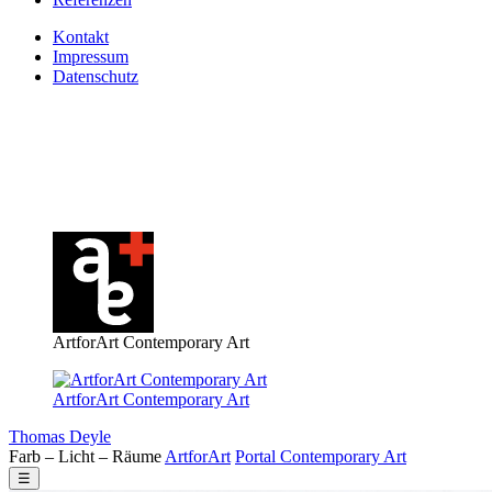
Kontakt
Impressum
Datenschutz
ArtforArt Contemporary Art
ArtforArt Contemporary Art
Thomas Deyle
Farb – Licht – Räume
Art
for
Art
Portal
Contemporary
Art
☰