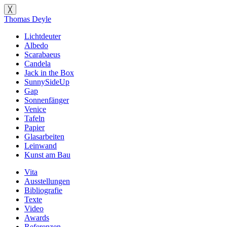
╳
Thomas Deyle
Lichtdeuter
Albedo
Scarabaeus
Candela
Jack in the Box
SunnySideUp
Gap
Sonnenfänger
Venice
Tafeln
Papier
Glasarbeiten
Leinwand
Kunst am Bau
Vita
Ausstellungen
Bibliografie
Texte
Video
Awards
Referenzen