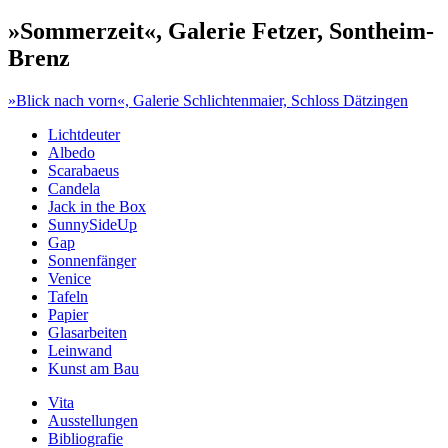
»Sommerzeit«, Galerie Fetzer, Sontheim-
Brenz
Beitragsnavigation
»Blick nach vorn«, Galerie Schlichtenmaier, Schloss Dätzingen
Lichtdeuter
Albedo
Scarabaeus
Candela
Jack in the Box
SunnySideUp
Gap
Sonnenfänger
Venice
Tafeln
Papier
Glasarbeiten
Leinwand
Kunst am Bau
Vita
Ausstellungen
Bibliografie