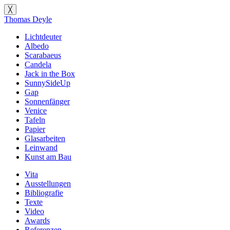
╳
Thomas Deyle
Lichtdeuter
Albedo
Scarabaeus
Candela
Jack in the Box
SunnySideUp
Gap
Sonnenfänger
Venice
Tafeln
Papier
Glasarbeiten
Leinwand
Kunst am Bau
Vita
Ausstellungen
Bibliografie
Texte
Video
Awards
Referenzen