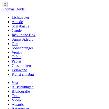
╳
Thomas Deyle
Lichtdeuter
Albedo
Scarabaeus
Candela
Jack in the Box
SunnySideUp
Gap
Sonnenfänger
Venice
Tafeln
Papier
Glasarbeiten
Leinwand
Kunst am Bau
Vita
Ausstellungen
Bibliografie
Texte
Video
Awards
Referenzen