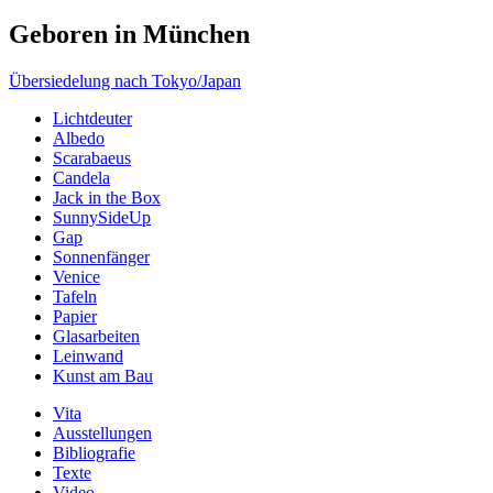
Geboren in München
Beitragsnavigation
Übersiedelung nach Tokyo/Japan
Lichtdeuter
Albedo
Scarabaeus
Candela
Jack in the Box
SunnySideUp
Gap
Sonnenfänger
Venice
Tafeln
Papier
Glasarbeiten
Leinwand
Kunst am Bau
Vita
Ausstellungen
Bibliografie
Texte
Video