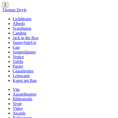
╳
Thomas Deyle
Lichtdeuter
Albedo
Scarabaeus
Candela
Jack in the Box
SunnySideUp
Gap
Sonnenfänger
Venice
Tafeln
Papier
Glasarbeiten
Leinwand
Kunst am Bau
Vita
Ausstellungen
Bibliografie
Texte
Video
Awards
Referenzen