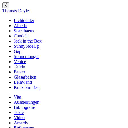
╳
Thomas Deyle
Lichtdeuter
Albedo
Scarabaeus
Candela
Jack in the Box
SunnySideUp
Gap
Sonnenfänger
Venice
Tafeln
Papier
Glasarbeiten
Leinwand
Kunst am Bau
Vita
Ausstellungen
Bibliografie
Texte
Video
Awards
Referenzen