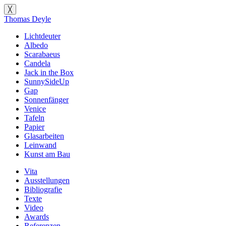
╳
Thomas Deyle
Lichtdeuter
Albedo
Scarabaeus
Candela
Jack in the Box
SunnySideUp
Gap
Sonnenfänger
Venice
Tafeln
Papier
Glasarbeiten
Leinwand
Kunst am Bau
Vita
Ausstellungen
Bibliografie
Texte
Video
Awards
Referenzen