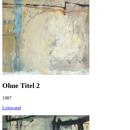
Ohne Titel 2
1987
Leinwand