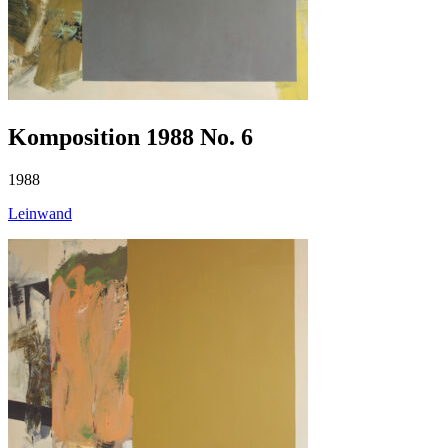
Komposition 1988 No. 6
1988
Leinwand