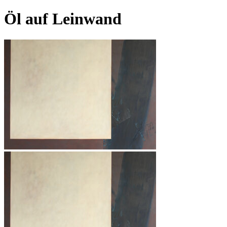
Öl auf Leinwand