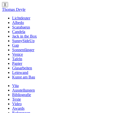
╳
Thomas Deyle
Lichtdeuter
Albedo
Scarabaeus
Candela
Jack in the Box
SunnySideUp
Gap
Sonnenfänger
Venice
Tafeln
Papier
Glasarbeiten
Leinwand
Kunst am Bau
Vita
Ausstellungen
Bibliografie
Texte
Video
Awards
Referenzen