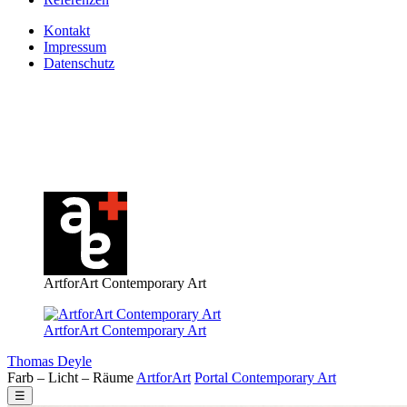
Kontakt
Impressum
Datenschutz
ArtforArt Contemporary Art
ArtforArt Contemporary Art
Thomas Deyle
Farb – Licht – Räume
Art
for
Art
Portal
Contemporary
Art
☰