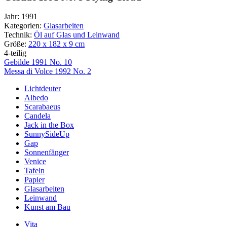
Jahr:
1991
Kategorien:
Glasarbeiten
Technik:
Öl auf Glas und Leinwand
Größe:
220 x 182 x 9 cm
4-teilig
Beitragsnavigation
Gebilde 1991 No. 10
Messa di Volce 1992 No. 2
Lichtdeuter
Albedo
Scarabaeus
Candela
Jack in the Box
SunnySideUp
Gap
Sonnenfänger
Venice
Tafeln
Papier
Glasarbeiten
Leinwand
Kunst am Bau
Vita