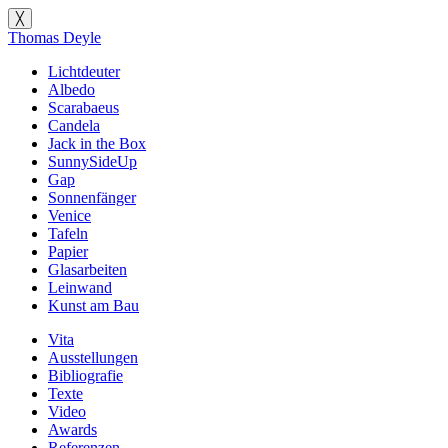
╳
Thomas Deyle
Lichtdeuter
Albedo
Scarabaeus
Candela
Jack in the Box
SunnySideUp
Gap
Sonnenfänger
Venice
Tafeln
Papier
Glasarbeiten
Leinwand
Kunst am Bau
Vita
Ausstellungen
Bibliografie
Texte
Video
Awards
Referenzen