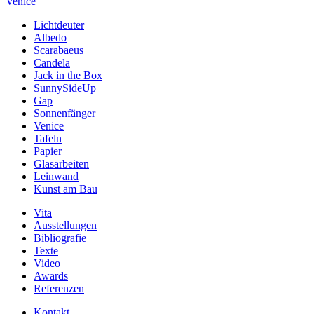
Venice
Lichtdeuter
Albedo
Scarabaeus
Candela
Jack in the Box
SunnySideUp
Gap
Sonnenfänger
Venice
Tafeln
Papier
Glasarbeiten
Leinwand
Kunst am Bau
Vita
Ausstellungen
Bibliografie
Texte
Video
Awards
Referenzen
Kontakt