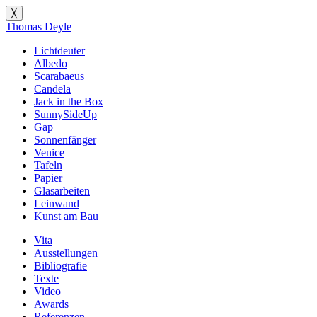
╳
Thomas Deyle
Lichtdeuter
Albedo
Scarabaeus
Candela
Jack in the Box
SunnySideUp
Gap
Sonnenfänger
Venice
Tafeln
Papier
Glasarbeiten
Leinwand
Kunst am Bau
Vita
Ausstellungen
Bibliografie
Texte
Video
Awards
Referenzen