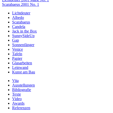
Beitragsnavigation
Scarabaeus 2001 No. 1
Lichtdeuter
Albedo
Scarabaeus
Candela
Jack in the Box
SunnySideUp
Gap
Sonnenfänger
Venice
Tafeln
Papier
Glasarbeiten
Leinwand
Kunst am Bau
Vita
Ausstellungen
Bibliografie
Texte
Video
Awards
Referenzen