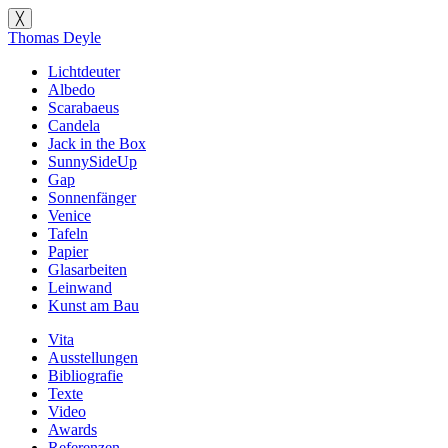
╳
Thomas Deyle
Lichtdeuter
Albedo
Scarabaeus
Candela
Jack in the Box
SunnySideUp
Gap
Sonnenfänger
Venice
Tafeln
Papier
Glasarbeiten
Leinwand
Kunst am Bau
Vita
Ausstellungen
Bibliografie
Texte
Video
Awards
Referenzen