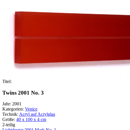
Titel:
Twins 2001 No. 3
Jahr:
2001
Kategorien:
Venice
Technik:
Acryl auf Acrylglas
Größe:
40 x 100 x 4 cm
2-teilig
Lichtdeuter 2001 Mark No. 1