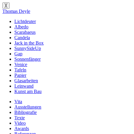
╳
Thomas Deyle
Lichtdeuter
Albedo
Scarabaeus
Candela
Jack in the Box
SunnySideUp
Gap
Sonnenfänger
Venice
Tafeln
Papier
Glasarbeiten
Leinwand
Kunst am Bau
Vita
Ausstellungen
Bibliografie
Texte
Video
Awards
Referenzen