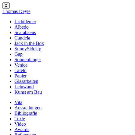
╳
Thomas Deyle
Lichtdeuter
Albedo
Scarabaeus
Candela
Jack in the Box
SunnySideUp
Gap
Sonnenfänger
Venice
Tafeln
Papier
Glasarbeiten
Leinwand
Kunst am Bau
Vita
Ausstellungen
Bibliografie
Texte
Video
Awards
Referenzen