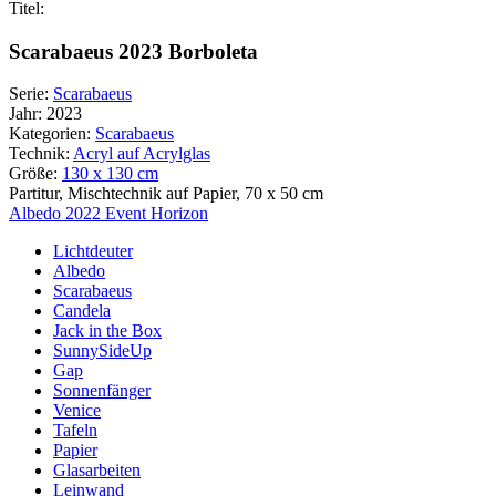
Titel:
Scarabaeus 2023 Borboleta
Serie:
Scarabaeus
Jahr:
2023
Kategorien:
Scarabaeus
Technik:
Acryl auf Acrylglas
Größe:
130 x 130 cm
Partitur, Mischtechnik auf Papier, 70 x 50 cm
Beitragsnavigation
Albedo 2022 Event Horizon
Lichtdeuter
Albedo
Scarabaeus
Candela
Jack in the Box
SunnySideUp
Gap
Sonnenfänger
Venice
Tafeln
Papier
Glasarbeiten
Leinwand