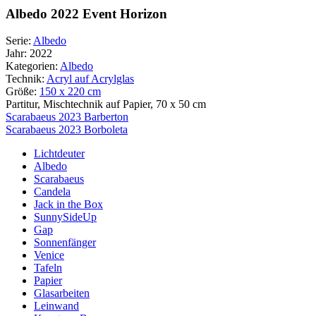
Albedo 2022 Event Horizon
Serie:
Albedo
Jahr:
2022
Kategorien:
Albedo
Technik:
Acryl auf Acrylglas
Größe:
150 x 220 cm
Partitur, Mischtechnik auf Papier, 70 x 50 cm
Beitragsnavigation
Scarabaeus 2023 Barberton
Scarabaeus 2023 Borboleta
Lichtdeuter
Albedo
Scarabaeus
Candela
Jack in the Box
SunnySideUp
Gap
Sonnenfänger
Venice
Tafeln
Papier
Glasarbeiten
Leinwand