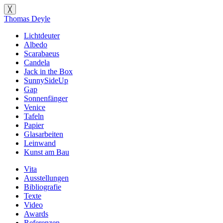
╳
Thomas Deyle
Lichtdeuter
Albedo
Scarabaeus
Candela
Jack in the Box
SunnySideUp
Gap
Sonnenfänger
Venice
Tafeln
Papier
Glasarbeiten
Leinwand
Kunst am Bau
Vita
Ausstellungen
Bibliografie
Texte
Video
Awards
Referenzen