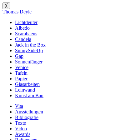
╳
Thomas Deyle
Lichtdeuter
Albedo
Scarabaeus
Candela
Jack in the Box
SunnySideUp
Gap
Sonnenfänger
Venice
Tafeln
Papier
Glasarbeiten
Leinwand
Kunst am Bau
Vita
Ausstellungen
Bibliografie
Texte
Video
Awards
Referenzen