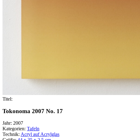
Titel:
Tokonoma 2007 No. 17
Jahr:
2007
Kategorien:
Tafeln
Technik:
Acryl auf Acrylglas
Größe:
44 x 35 x 2,5 cm