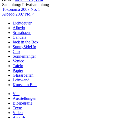
Sammlung:
Privatsammlung
Beitragsnavigation
Tokonoma 2007 No. 1
Albedo 2007 No. 4
Lichtdeuter
Albedo
Scarabaeus
Candela
Jack in the Box
SunnySideUp
Gap
Sonnenfänger
Venice
Tafeln
Papier
Glasarbeiten
Leinwand
Kunst am Bau
Vita
Ausstellungen
Bibliografie
Texte
Video
Awards