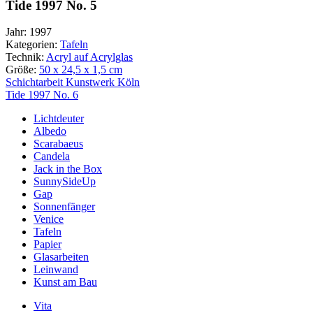
Tide 1997 No. 5
Jahr:
1997
Kategorien:
Tafeln
Technik:
Acryl auf Acrylglas
Größe:
50 x 24,5 x 1,5 cm
Beitragsnavigation
Schichtarbeit Kunstwerk Köln
Tide 1997 No. 6
Lichtdeuter
Albedo
Scarabaeus
Candela
Jack in the Box
SunnySideUp
Gap
Sonnenfänger
Venice
Tafeln
Papier
Glasarbeiten
Leinwand
Kunst am Bau
Vita