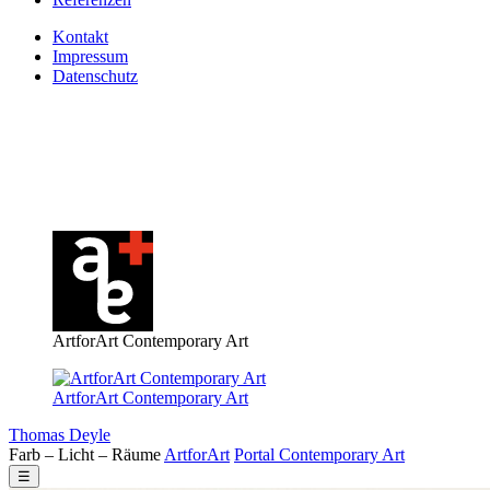
Kontakt
Impressum
Datenschutz
ArtforArt Contemporary Art
ArtforArt Contemporary Art
Thomas Deyle
Farb – Licht – Räume
Art
for
Art
Portal
Contemporary
Art
☰