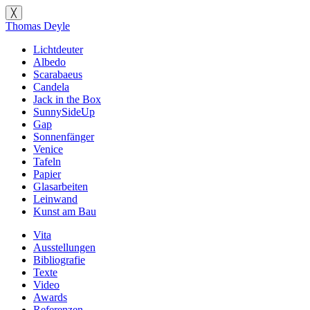
╳
Thomas Deyle
Lichtdeuter
Albedo
Scarabaeus
Candela
Jack in the Box
SunnySideUp
Gap
Sonnenfänger
Venice
Tafeln
Papier
Glasarbeiten
Leinwand
Kunst am Bau
Vita
Ausstellungen
Bibliografie
Texte
Video
Awards
Referenzen