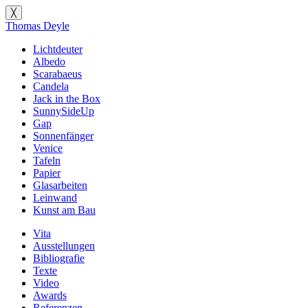
╳
Thomas Deyle
Lichtdeuter
Albedo
Scarabaeus
Candela
Jack in the Box
SunnySideUp
Gap
Sonnenfänger
Venice
Tafeln
Papier
Glasarbeiten
Leinwand
Kunst am Bau
Vita
Ausstellungen
Bibliografie
Texte
Video
Awards
Referenzen