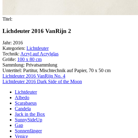
Titel:
Lichdeuter 2016 VanRijn 2
Jahr:
2016
Kategorien:
Lichtdeuter
Technik:
Acryl auf Acrylglas
Größe:
100 x 80 cm
Sammlung:
Privatsammlung
Untertitel:
Partitur, Mischtechnik auf Papier, 70 x 50 cm
Beitragsnavigation
Lichtdeuter 2016 VanRijn No. 4
Lichtdeuter 2016 Dark Side of the Moon
Lichtdeuter
Albedo
Scarabaeus
Candela
Jack in the Box
SunnySideUp
Gap
Sonnenfänger
Venice