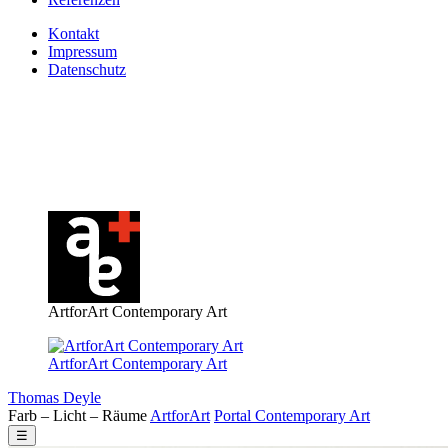
Kontakt
Impressum
Datenschutz
ArtforArt Contemporary Art
ArtforArt Contemporary Art
Thomas Deyle
Farb – Licht – Räume
Art
for
Art
Portal
Contemporary
Art
☰