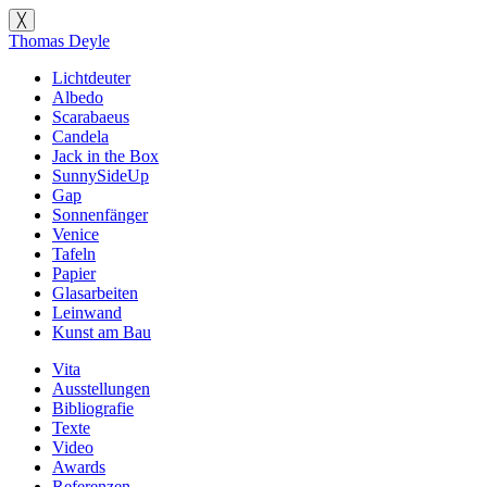
╳
Thomas Deyle
Lichtdeuter
Albedo
Scarabaeus
Candela
Jack in the Box
SunnySideUp
Gap
Sonnenfänger
Venice
Tafeln
Papier
Glasarbeiten
Leinwand
Kunst am Bau
Vita
Ausstellungen
Bibliografie
Texte
Video
Awards
Referenzen