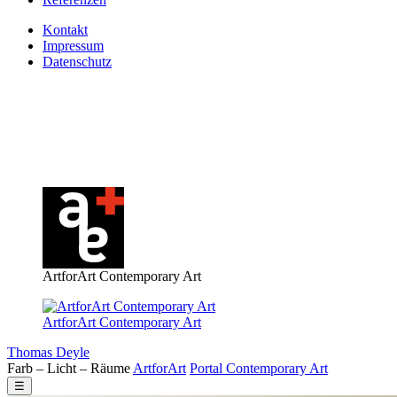
Kontakt
Impressum
Datenschutz
ArtforArt Contemporary Art
ArtforArt Contemporary Art
Thomas Deyle
Farb – Licht – Räume
Art
for
Art
Portal
Contemporary
Art
☰