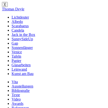
╳
Thomas Deyle
Lichtdeuter
Albedo
Scarabaeus
Candela
Jack in the Box
SunnySideUp
Gap
Sonnenfänger
Venice
Tafeln
Papier
Glasarbeiten
Leinwand
Kunst am Bau
Vita
Ausstellungen
Bibliografie
Texte
Video
Awards
Referenzen