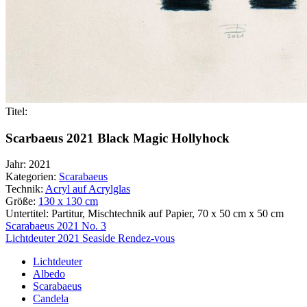
Titel:
Scarbaeus 2021 Black Magic Hollyhock
Jahr:
2021
Kategorien:
Scarabaeus
Technik:
Acryl auf Acrylglas
Größe:
130 x 130 cm
Untertitel:
Partitur, Mischtechnik auf Papier, 70 x 50 cm x 50 cm
Beitragsnavigation
Scarabaeus 2021 No. 3
Lichtdeuter 2021 Seaside Rendez-vous
Lichtdeuter
Albedo
Scarabaeus
Candela