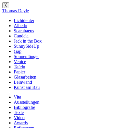
╳
Thomas Deyle
Lichtdeuter
Albedo
Scarabaeus
Candela
Jack in the Box
SunnySideUp
Gap
Sonnenfänger
Venice
Tafeln
Papier
Glasarbeiten
Leinwand
Kunst am Bau
Vita
Ausstellungen
Bibliografie
Texte
Video
Awards
Referenzen