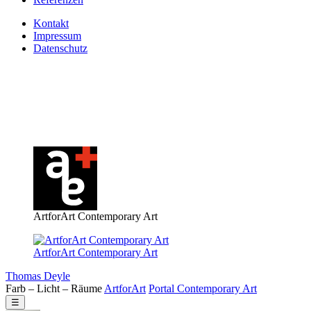
Kontakt
Impressum
Datenschutz
ArtforArt Contemporary Art
ArtforArt Contemporary Art
Thomas Deyle
Farb – Licht – Räume
Art
for
Art
Portal
Contemporary
Art
☰