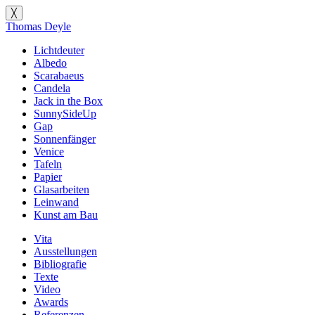
╳
Thomas Deyle
Lichtdeuter
Albedo
Scarabaeus
Candela
Jack in the Box
SunnySideUp
Gap
Sonnenfänger
Venice
Tafeln
Papier
Glasarbeiten
Leinwand
Kunst am Bau
Vita
Ausstellungen
Bibliografie
Texte
Video
Awards
Referenzen