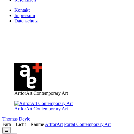
Kontakt
Impressum
Datenschutz
ArtforArt Contemporary Art
ArtforArt Contemporary Art
Thomas Deyle
Farb – Licht – Räume
Art
for
Art
Portal
Contemporary
Art
☰