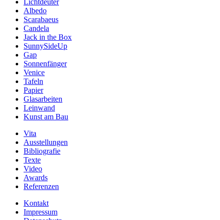
Lichtdeuter
Albedo
Scarabaeus
Candela
Jack in the Box
SunnySideUp
Gap
Sonnenfänger
Venice
Tafeln
Papier
Glasarbeiten
Leinwand
Kunst am Bau
Vita
Ausstellungen
Bibliografie
Texte
Video
Awards
Referenzen
Kontakt
Impressum