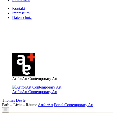
Kontakt
Impressum
Datenschutz
ArtforArt Contemporary Art
ArtforArt Contemporary Art
Thomas Deyle
Farb – Licht – Räume
Art
for
Art
Portal
Contemporary
Art
☰