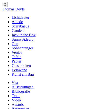
╳
Thomas Deyle
Lichtdeuter
Albedo
Scarabaeus
Candela
Jack in the Box
SunnySideUp
Gap
Sonnenfänger
Venice
Tafeln
Papier
Glasarbeiten
Leinwand
Kunst am Bau
Vita
Ausstellungen
Bibliografie
Texte
Video
Awards
Referenzen