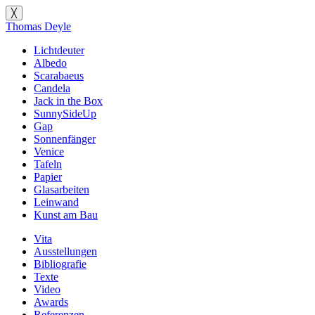
╳
Thomas Deyle
Lichtdeuter
Albedo
Scarabaeus
Candela
Jack in the Box
SunnySideUp
Gap
Sonnenfänger
Venice
Tafeln
Papier
Glasarbeiten
Leinwand
Kunst am Bau
Vita
Ausstellungen
Bibliografie
Texte
Video
Awards
Referenzen