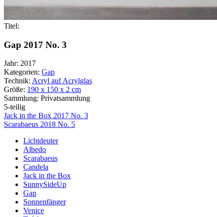
Titel:
Gap 2017 No. 3
Jahr:
2017
Kategorien:
Gap
Technik:
Acryl auf Acrylglas
Größe:
190 x 150 x 2 cm
Sammlung:
Privatsammlung
5-teilig
Beitragsnavigation
Jack in the Box 2017 No. 3
Scarabaeus 2018 No. 5
Lichtdeuter
Albedo
Scarabaeus
Candela
Jack in the Box
SunnySideUp
Gap
Sonnenfänger
Venice