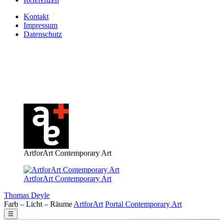
Kontakt
Impressum
Datenschutz
ArtforArt Contemporary Art
ArtforArt Contemporary Art
Thomas Deyle
Farb – Licht – Räume
Art
for
Art
Portal
Contemporary
Art
☰