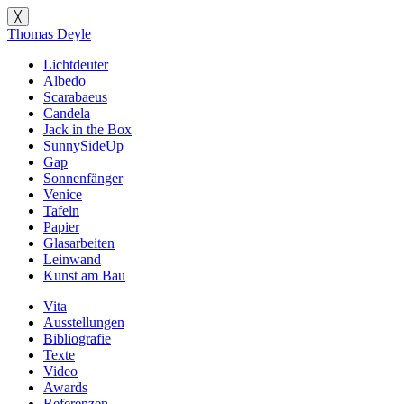
╳
Thomas Deyle
Lichtdeuter
Albedo
Scarabaeus
Candela
Jack in the Box
SunnySideUp
Gap
Sonnenfänger
Venice
Tafeln
Papier
Glasarbeiten
Leinwand
Kunst am Bau
Vita
Ausstellungen
Bibliografie
Texte
Video
Awards
Referenzen