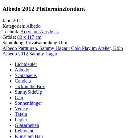
Albedo 2012 Pfefferminzfondant
Jahr:
2012
Kategorien:
Albedo
Technik:
Acryl auf Acrylglas
Größe:
80 x 117 cm
Sammlung:
Privatsammlung Ulm
Beitragsnavigation
Albedo Partituren, Sammy Hagar / Cold Play im Atelier, Köln
Albedo 2012 Sammy Hagar
Lichtdeuter
Albedo
Scarabaeus
Candela
Jack in the Box
SunnySideUp
Gap
Sonnenfänger
Venice
Tafeln
Papier
Glasarbeiten
Leinwand
Kunst am Bau