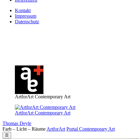
Kontakt
Impressum
Datenschutz
ArtforArt Contemporary Art
ArtforArt Contemporary Art
Thomas Deyle
Farb – Licht – Räume
Art
for
Art
Portal
Contemporary
Art
☰