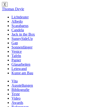
╳
Thomas Deyle
Lichtdeuter
Albedo
Scarabaeus
Candela
Jack in the Box
SunnySideUp
Gap
Sonnenfänger
Venice
Tafeln
Papier
Glasarbeiten
Leinwand
Kunst am Bau
Vita
Ausstellungen
Bibliografie
Texte
Video
Awards
Referenzen