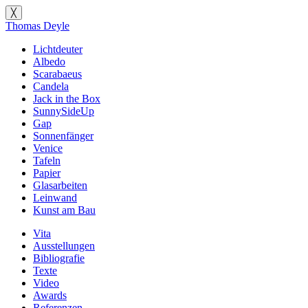
╳
Thomas Deyle
Lichtdeuter
Albedo
Scarabaeus
Candela
Jack in the Box
SunnySideUp
Gap
Sonnenfänger
Venice
Tafeln
Papier
Glasarbeiten
Leinwand
Kunst am Bau
Vita
Ausstellungen
Bibliografie
Texte
Video
Awards
Referenzen