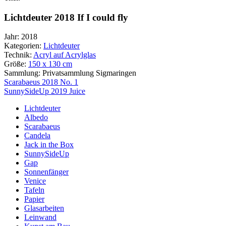
Lichtdeuter 2018 If I could fly
Jahr:
2018
Kategorien:
Lichtdeuter
Technik:
Acryl auf Acrylglas
Größe:
150 x 130 cm
Sammlung:
Privatsammlung Sigmaringen
Beitragsnavigation
Scarabaeus 2018 No. 1
SunnySideUp 2019 Juice
Lichtdeuter
Albedo
Scarabaeus
Candela
Jack in the Box
SunnySideUp
Gap
Sonnenfänger
Venice
Tafeln
Papier
Glasarbeiten
Leinwand