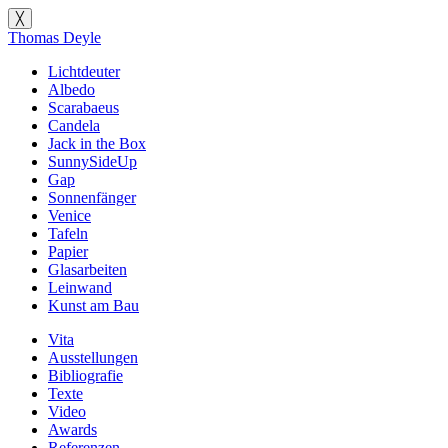
╳
Thomas Deyle
Lichtdeuter
Albedo
Scarabaeus
Candela
Jack in the Box
SunnySideUp
Gap
Sonnenfänger
Venice
Tafeln
Papier
Glasarbeiten
Leinwand
Kunst am Bau
Vita
Ausstellungen
Bibliografie
Texte
Video
Awards
Referenzen