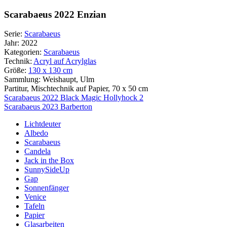
Scarabaeus 2022 Enzian
Serie:
Scarabaeus
Jahr:
2022
Kategorien:
Scarabaeus
Technik:
Acryl auf Acrylglas
Größe:
130 x 130 cm
Sammlung:
Weishaupt, Ulm
Partitur, Mischtechnik auf Papier, 70 x 50 cm
Beitragsnavigation
Scarabaeus 2022 Black Magic Hollyhock 2
Scarabaeus 2023 Barberton
Lichtdeuter
Albedo
Scarabaeus
Candela
Jack in the Box
SunnySideUp
Gap
Sonnenfänger
Venice
Tafeln
Papier
Glasarbeiten