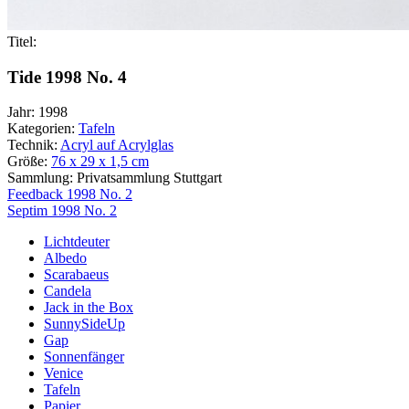
Titel:
Tide 1998 No. 4
Jahr:
1998
Kategorien:
Tafeln
Technik:
Acryl auf Acrylglas
Größe:
76 x 29 x 1,5 cm
Sammlung:
Privatsammlung Stuttgart
Beitragsnavigation
Feedback 1998 No. 2
Septim 1998 No. 2
Lichtdeuter
Albedo
Scarabaeus
Candela
Jack in the Box
SunnySideUp
Gap
Sonnenfänger
Venice
Tafeln
Papier