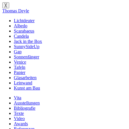
╳
Thomas Deyle
Lichtdeuter
Albedo
Scarabaeus
Candela
Jack in the Box
SunnySideUp
Gap
Sonnenfänger
Venice
Tafeln
Papier
Glasarbeiten
Leinwand
Kunst am Bau
Vita
Ausstellungen
Bibliografie
Texte
Video
Awards
Referenzen