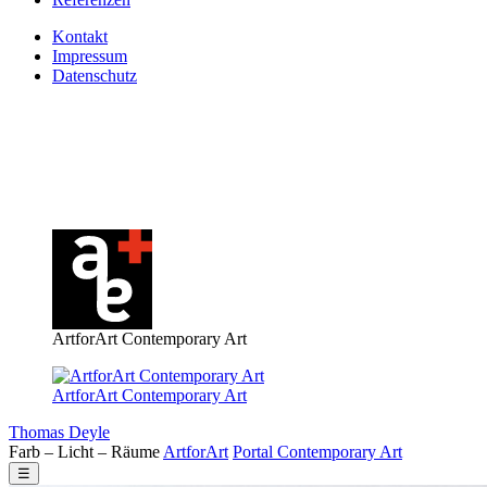
Kontakt
Impressum
Datenschutz
ArtforArt Contemporary Art
ArtforArt Contemporary Art
Thomas Deyle
Farb – Licht – Räume
Art
for
Art
Portal
Contemporary
Art
☰