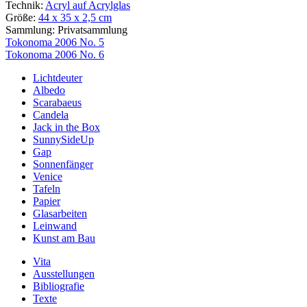
Technik:
Acryl auf Acrylglas
Größe:
44 x 35 x 2,5 cm
Sammlung:
Privatsammlung
Beitragsnavigation
Tokonoma 2006 No. 5
Tokonoma 2006 No. 6
Lichtdeuter
Albedo
Scarabaeus
Candela
Jack in the Box
SunnySideUp
Gap
Sonnenfänger
Venice
Tafeln
Papier
Glasarbeiten
Leinwand
Kunst am Bau
Vita
Ausstellungen
Bibliografie
Texte