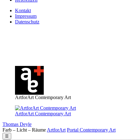
Kontakt
Impressum
Datenschutz
ArtforArt Contemporary Art
ArtforArt Contemporary Art
Thomas Deyle
Farb – Licht – Räume
Art
for
Art
Portal
Contemporary
Art
☰