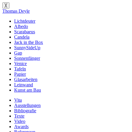
╳
Thomas Deyle
Lichtdeuter
Albedo
Scarabaeus
Candela
Jack in the Box
SunnySideUp
Gap
Sonnenfänger
Venice
Tafeln
Papier
Glasarbeiten
Leinwand
Kunst am Bau
Vita
Ausstellungen
Bibliografie
Texte
Video
Awards
Referenzen