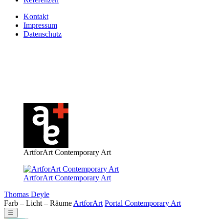
Kontakt
Impressum
Datenschutz
ArtforArt Contemporary Art
ArtforArt Contemporary Art
Thomas Deyle
Farb – Licht – Räume
Art
for
Art
Portal
Contemporary
Art
☰