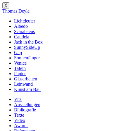
╳
Thomas Deyle
Lichtdeuter
Albedo
Scarabaeus
Candela
Jack in the Box
SunnySideUp
Gap
Sonnenfänger
Venice
Tafeln
Papier
Glasarbeiten
Leinwand
Kunst am Bau
Vita
Ausstellungen
Bibliografie
Texte
Video
Awards
Referenzen