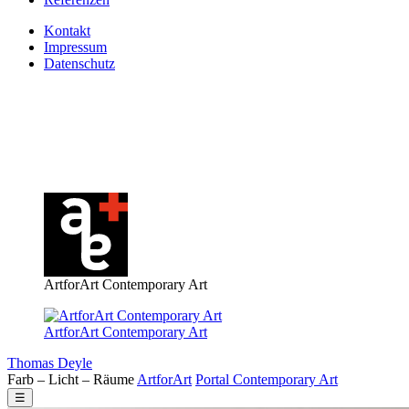
Kontakt
Impressum
Datenschutz
ArtforArt Contemporary Art
ArtforArt Contemporary Art
Thomas Deyle
Farb – Licht – Räume
Art
for
Art
Portal
Contemporary
Art
☰