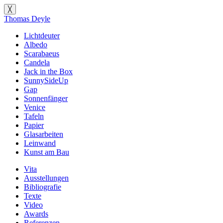
╳
Thomas Deyle
Lichtdeuter
Albedo
Scarabaeus
Candela
Jack in the Box
SunnySideUp
Gap
Sonnenfänger
Venice
Tafeln
Papier
Glasarbeiten
Leinwand
Kunst am Bau
Vita
Ausstellungen
Bibliografie
Texte
Video
Awards
Referenzen