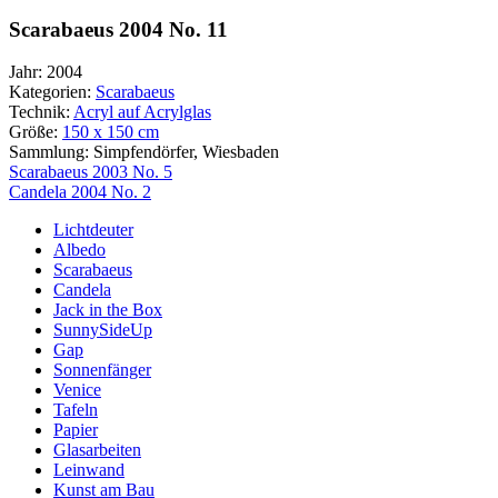
Scarabaeus 2004 No. 11
Jahr:
2004
Kategorien:
Scarabaeus
Technik:
Acryl auf Acrylglas
Größe:
150 x 150 cm
Sammlung:
Simpfendörfer, Wiesbaden
Beitragsnavigation
Scarabaeus 2003 No. 5
Candela 2004 No. 2
Lichtdeuter
Albedo
Scarabaeus
Candela
Jack in the Box
SunnySideUp
Gap
Sonnenfänger
Venice
Tafeln
Papier
Glasarbeiten
Leinwand
Kunst am Bau