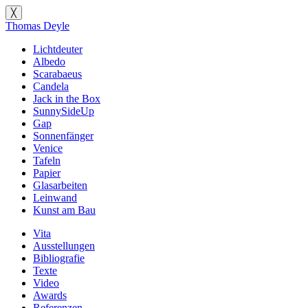
╳
Thomas Deyle
Lichtdeuter
Albedo
Scarabaeus
Candela
Jack in the Box
SunnySideUp
Gap
Sonnenfänger
Venice
Tafeln
Papier
Glasarbeiten
Leinwand
Kunst am Bau
Vita
Ausstellungen
Bibliografie
Texte
Video
Awards
Referenzen