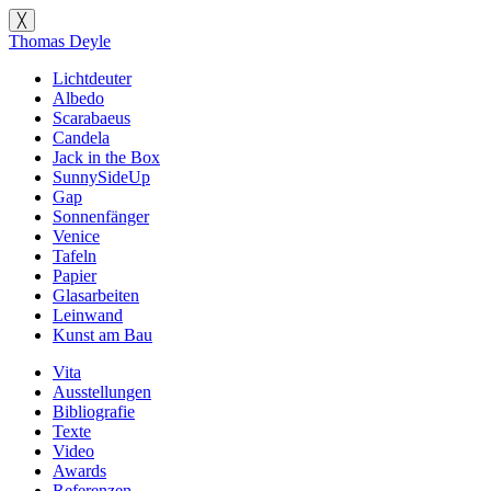
╳
Thomas Deyle
Lichtdeuter
Albedo
Scarabaeus
Candela
Jack in the Box
SunnySideUp
Gap
Sonnenfänger
Venice
Tafeln
Papier
Glasarbeiten
Leinwand
Kunst am Bau
Vita
Ausstellungen
Bibliografie
Texte
Video
Awards
Referenzen