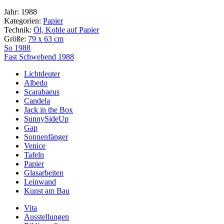
Jahr:
1988
Kategorien:
Papier
Technik:
Öl, Kohle auf Papier
Größe:
79 x 63 cm
Beitragsnavigation
So 1988
Fast Schwebend 1988
Lichtdeuter
Albedo
Scarabaeus
Candela
Jack in the Box
SunnySideUp
Gap
Sonnenfänger
Venice
Tafeln
Papier
Glasarbeiten
Leinwand
Kunst am Bau
Vita
Ausstellungen