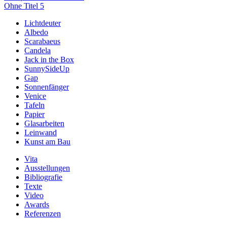
Ohne Titel 5
Lichtdeuter
Albedo
Scarabaeus
Candela
Jack in the Box
SunnySideUp
Gap
Sonnenfänger
Venice
Tafeln
Papier
Glasarbeiten
Leinwand
Kunst am Bau
Vita
Ausstellungen
Bibliografie
Texte
Video
Awards
Referenzen