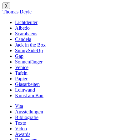
╳
Thomas Deyle
Lichtdeuter
Albedo
Scarabaeus
Candela
Jack in the Box
SunnySideUp
Gap
Sonnenfänger
Venice
Tafeln
Papier
Glasarbeiten
Leinwand
Kunst am Bau
Vita
Ausstellungen
Bibliografie
Texte
Video
Awards
Referenzen